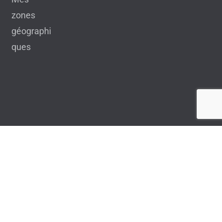
zones
géographi
ques
Nous
rejoind