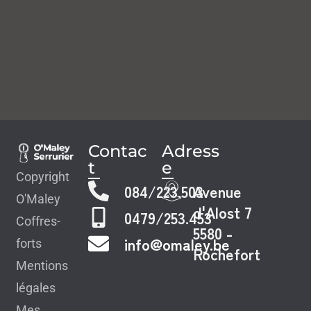
Contac
Adress
t
e
Copyright
084/223.503
Avenue
O'Maley
d'Alost 7
0479/253.453
Coffres-
5580 -
info@omaley.be
forts
Rochefort
Mentions
légales
Mes