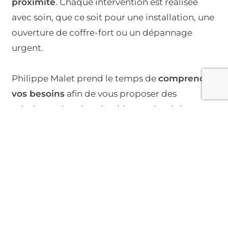
proximité
. Chaque intervention est réalisée
avec soin, que ce soit pour une installation, une
ouverture de coffre-fort ou un dépannage
urgent.
Philippe Malet prend le temps de
comprendre
vos besoins
afin de vous proposer des
solutions adaptées, durables et sécurisées.
Pourquoi faire appel à Omaley ?
Le magasin de votre
serrurier
, situé
près de
Wavre
, vous