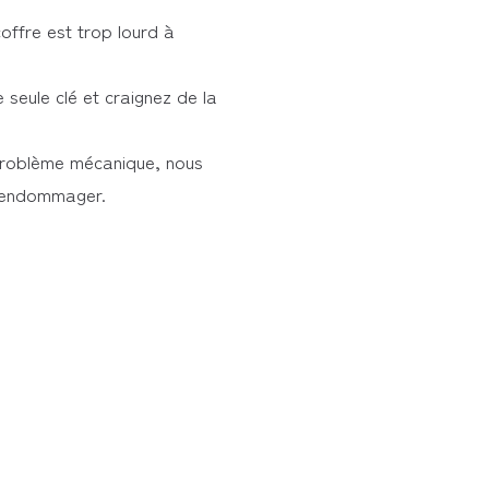
ffre est trop lourd à
 seule clé et craignez de la
problème mécanique, nous
l’endommager.
oins destructives possibles
age, lecture endoscopique