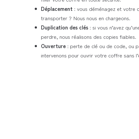
Déplacement
: vous déménagez et votre co
transporter ? Nous nous en chargeons.
Duplication des clés
: si vous n’avez qu’une
perdre, nous réalisons des copies fiables.
Ouverture
: perte de clé ou de code, ou 
intervenons pour ouvrir votre coffre sans 
Nous privilégions toujours les méthodes
les m
pour préserver le coffre : crochetage, décod
des mécanismes, palpage, etc.