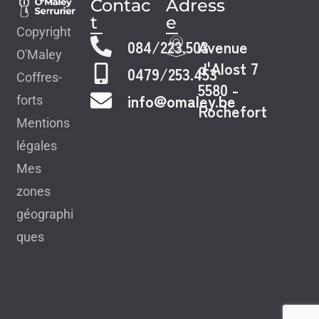
Contac
Adress
t
e
Copyright
084/223.503
Avenue
O'Maley
d'Alost 7
0479/253.453
Coffres-
5580 -
info@omaley.be
forts
Rochefort
Mentions
légales
Mes
zones
géographi
ques